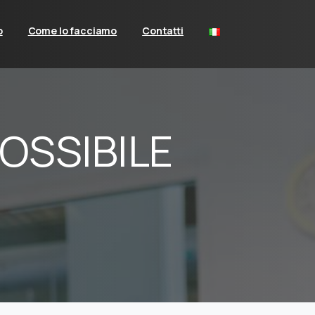
o
Come lo facciamo
Contatti
POSSIBILE